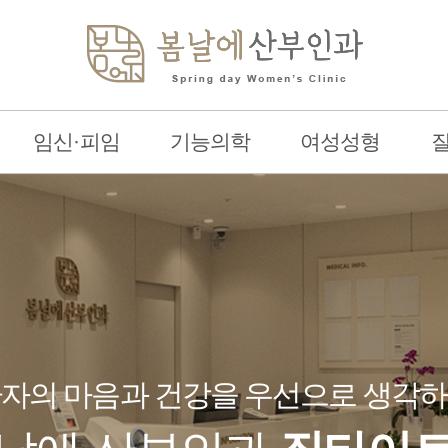
임신·피임
기능의학
여성성형
자의 마음과 건강을 우선으로 생각