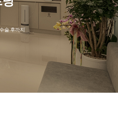
트닝
 수술 후까지