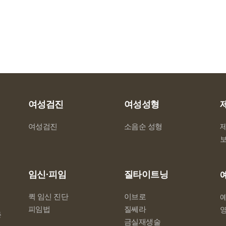
여성검진
여성성형
여성검진
소음순 성형
임신·피임
질타이트닝
퀵 임신 진단
이브로
피임법
질쎄라
증
금실재생술