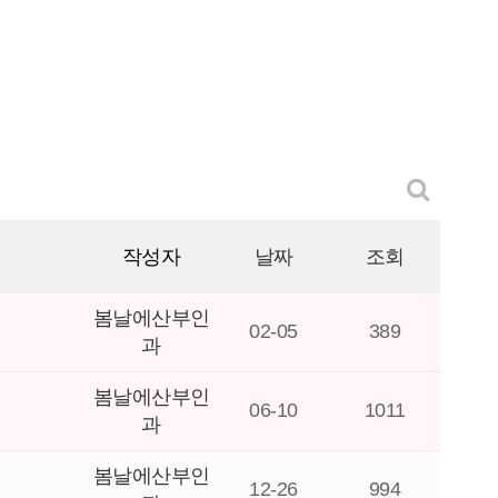
작성자
날짜
조회
봄날에산부인
02-05
389
과
봄날에산부인
06-10
1011
과
봄날에산부인
12-26
994