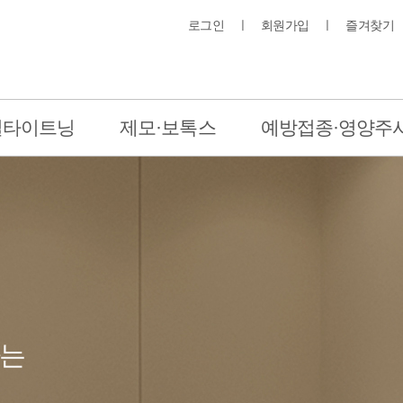
로그인
ㅣ
회원가입
ㅣ
즐겨찾기
질타이트닝
제모·보톡스
예방접종·영양주
하는