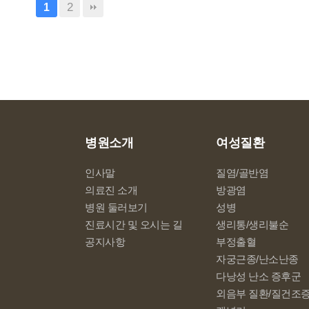
2
1
병원소개
여성질환
인사말
질염/골반염
의료진 소개
방광염
병원 둘러보기
성병
진료시간 및 오시는 길
생리통/생리불순
공지사항
부정출혈
자궁근종/난소난종
다낭성 난소 증후군
외음부 질환/질건조